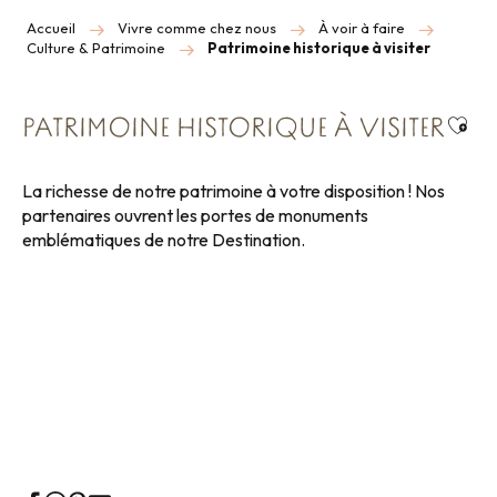
Accueil
Vivre comme chez nous
À voir à faire
Culture & Patrimoine
Patrimoine historique à visiter
Ajou
PATRIMOINE HISTORIQUE À VISITER
La richesse de notre patrimoine à votre disposition ! Nos
partenaires ouvrent les portes de monuments
emblématiques de notre Destination.
Châteaux et malouinières
Patrimoine religieux
Sites historiques
Sites naturels