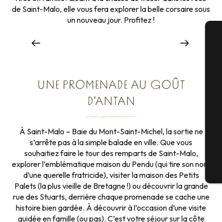
de Saint-Malo, elle vous fera explorer la belle corsaire sous
un nouveau jour. Profitez !
Breizh Escape Saint-Malo
A
UNE PROMENADE AU GOÛT
Sé
D’ANTAN
À Saint-Malo – Baie du Mont-Saint-Michel, la sortie ne
G
s’arrête pas à la simple balade en ville. Que vous
souhaitiez faire le tour des remparts de Saint-Malo,
explorer l’emblématique maison du Pendu (qui tire son nom
Bi
d’une querelle fratricide), visiter la maison des Petits
Palets (la plus vieille de Bretagne !) ou découvrir la grande
rue des Stuarts, derrière chaque promenade se cache une
histoire bien gardée. À découvrir à l’occasion d’une visite
guidée en famille (ou pas). C’est votre séjour sur la côte