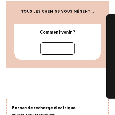
TOUS LES CHEMINS VOUS MÈNENT...
A
Comment venir ?
Lire la suite
Sé
G
Locations de vélos
En bus
Bi
Bornes de recharge électrique