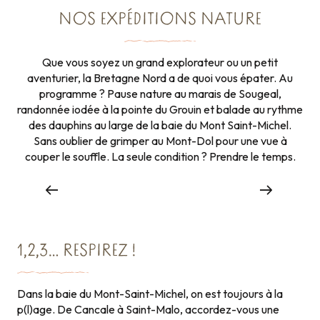
NOS EXPÉDITIONS NATURE
Que vous soyez un grand explorateur ou un petit
aventurier, la Bretagne Nord a de quoi vous épater. Au
programme ? Pause nature au marais de Sougeal,
randonnée iodée à la pointe du Grouin et balade au rythme
des dauphins au large de la baie du Mont Saint-Michel.
Sans oublier de grimper au Mont-Dol pour une vue à
UNE PAUSE 100% NATURE
couper le souffle. La seule condition ? Prendre le temps.
Une pause 100% nature au Marais de
Sougeal Espace remarquable de Bretagne®
1,2,3… RESPIREZ !
Dans la baie du Mont-Saint-Michel, on est toujours à la
p(l)age. De Cancale à Saint-Malo, accordez-vous une