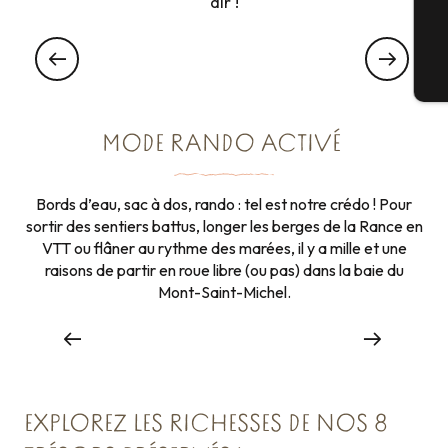
air !
La visite des parcs à huitres
À CANCALE
Bi
MODE RANDO ACTIVÉ
Promenades & Randonnées
Bords d’eau, sac à dos, rando : tel est notre crédo ! Pour
sortir des sentiers battus, longer les berges de la Rance en
VTT ou flâner au rythme des marées, il y a mille et une
raisons de partir en roue libre (ou pas) dans la baie du
Mont-Saint-Michel.
Lire la suite
EXPLOREZ LES RICHESSES DE NOS 8