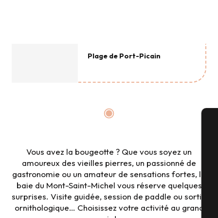
Plage de Port-Picain
A
Vous avez la bougeotte ? Que vous soyez un
amoureux des vieilles pierres, un passionné de
gastronomie ou un amateur de sensations fortes, la
Sé
baie du Mont-Saint-Michel vous réserve quelques
surprises. Visite guidée, session de paddle ou sortie
ornithologique… Choisissez votre activité au grand
G