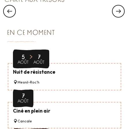
CARTE AUX TRÉSORS
EN CE MOMENT
Grands événements
5
7
AOÛT
AOÛT
Nuit de résistance
Mesnil-Roc'h
7
AOÛT
Ciné en plein air
Cancale