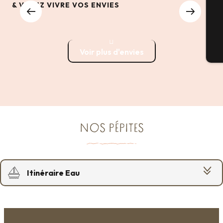
& VENEZ VIVRE VOS ENVIES
G
Explorer notre destination
Voir plus d'envies
Bi
NOS PÉPITES
Itinéraire Eau
Culture et Patrimoine
Escapade Nature