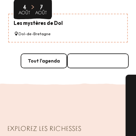
4
7
AOÛT
AOÛT
Les mystères de Dol
Dol-de-Bretagne
Tout l'agenda
Grands évènements
A
Sé
EXPLOREZ LES RICHESSES