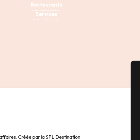
Restaurants
Services
A
Sém
G
d’affaires. Créée par la SPL Destination