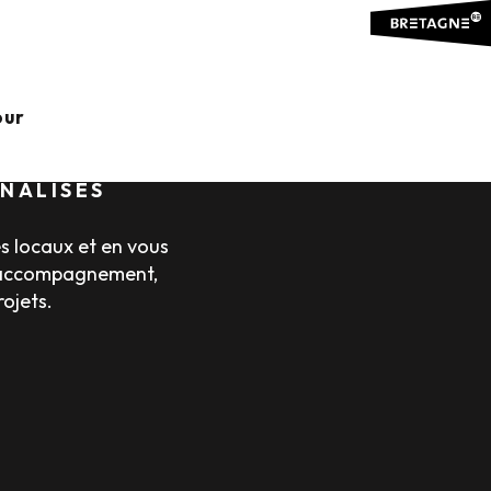
our
NNALISÉS
es locaux et en vous
re accompagnement,
ojets.