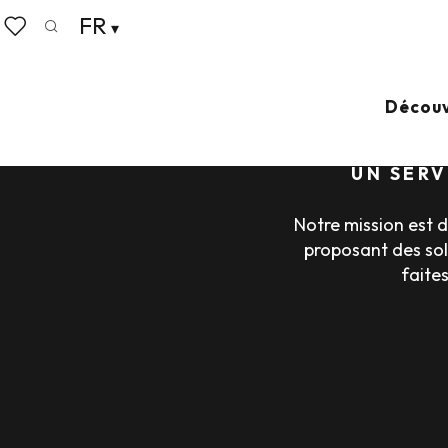
Aller
FR
au
Recherche
Voir les favoris
contenu
principal
Découv
UN SERV
Notre mission est d
proposant des sol
faite