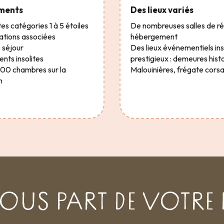
ments
Des lieux variés
es catégories 1 à 5 étoiles
De nombreuses salles de r
ations associées
hébergement
 séjour
Des lieux événementiels ins
ts insolites
prestigieux : demeures hist
000 chambres sur la
Malouinières, frégate corsa
n
NOUS PART DE VOTRE