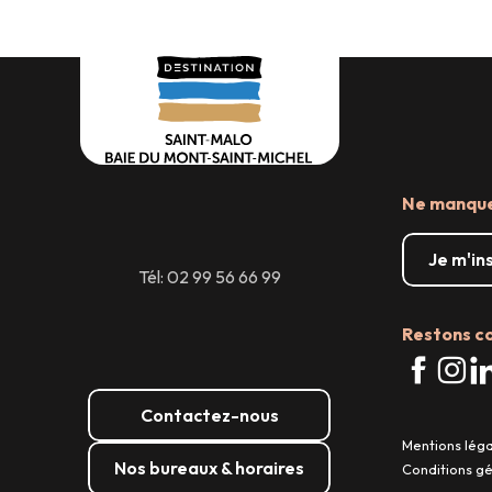
Où dormir
Carte aux t
Ne manquez
Je m'in
Tél: 02 99 56 66 99
Restons c
Contactez-nous
Mentions lég
Nos bureaux & horaires
Conditions g