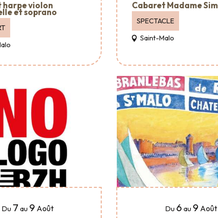
 harpe violon
Cabaret Madame Si
elle et soprano
SPECTACLE
RT
Saint-Malo
Malo
7
9
6
9
Août
Août
Du
au
Du
au