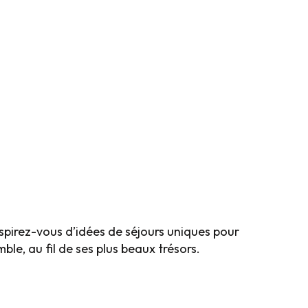
ions
131KB
spirez-vous d’idées de séjours uniques pour
e, au fil de ses plus beaux trésors.
ger