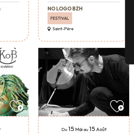
Sém
s
NO LOGO BZH
FESTIVAL
Saint-Père
G
Bil
15
15
t
Mai
Août
Du
au