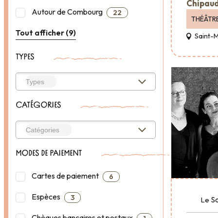
Chipaud
Autour de Combourg
22
THÉÂTR
Tout afficher (9)
Saint-
TYPES
CATÉGORIES
MODES DE PAIEMENT
Cartes de paiement
6
Espèces
3
S
Le
Chèques bancaires et postaux