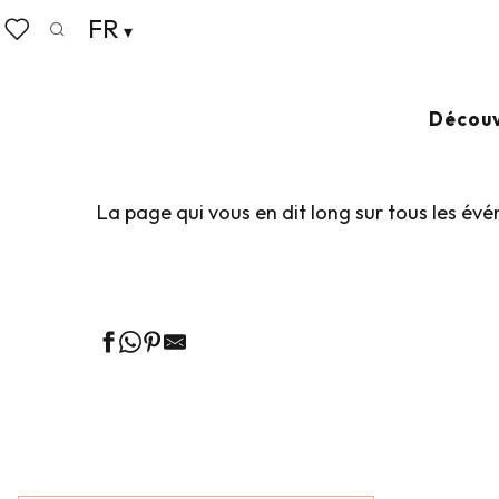
Aller
FR
Accueil
Vivre comme chez nous
Agenda
au
Recherche
Voir les favoris
contenu
principal
AGENDA
Ajouter au
Découv
La page qui vous en dit long sur tous les év