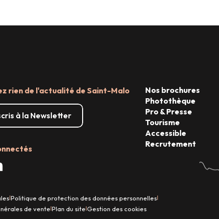
résors
Shopping
Nos brochures
 rien de l'actualité de Saint-Malo
Photothèque
Pro & Presse
scris à la Newsletter
Tourisme
Accessible
Recrutement
onnectés
ales
Politique de protection des données personnelles
|
|
énérales de vente
Plan du site
Gestion des cookies
|
|