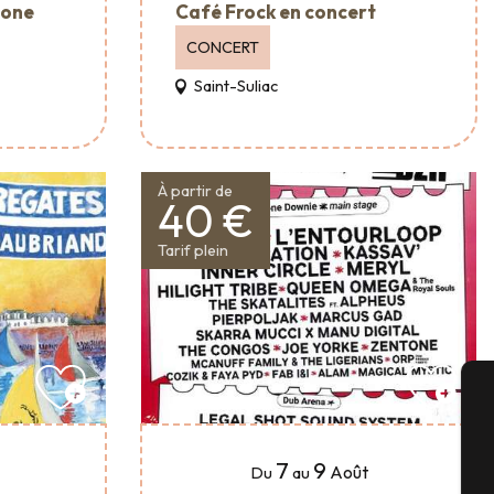
mone
Café Frock en concert
CONCERT
Saint-Suliac
À partir de
40 €
Tarif plein
A
7
9
Août
Du
au