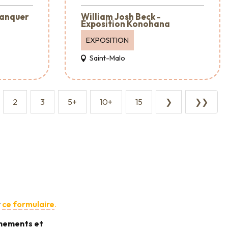
lanquer
William Josh Beck -
Exposition Konohana
EXPOSITION
Saint-Malo
2
3
5+
10+
15
❯
❯❯
r
ce formulaire
.
énements et