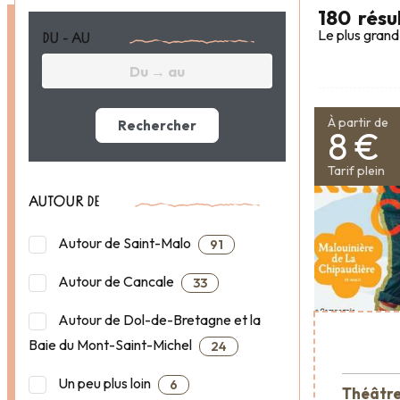
180
résu
Le plus grand
DU - AU
À partir de
Rechercher
8 €
Tarif plein
AUTOUR DE
Autour de Saint-Malo
91
Autour de Cancale
33
Autour de Dol-de-Bretagne et la
Baie du Mont-Saint-Michel
24
Un peu plus loin
6
Théâtre 