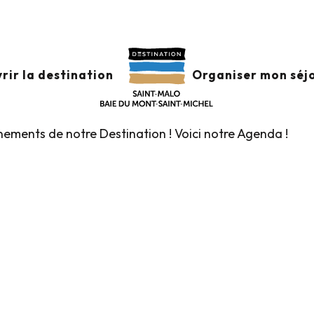
x favoris
rir la destination
Organiser mon séj
énements de notre Destination ! Voici notre Agenda !
Visites Guidées de l’Office de Tourisme
Les Marchés