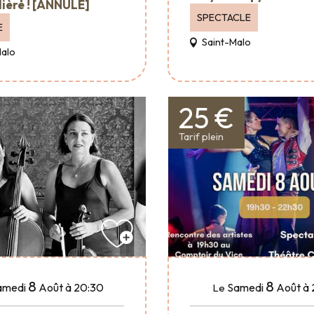
ière ! [ANNULÉ]
SPECTACLE
E
Saint-Malo
Malo
25 €
Tarif plein
8
8
amedi
Août
à 20:30
Samedi
Août
à 
Le