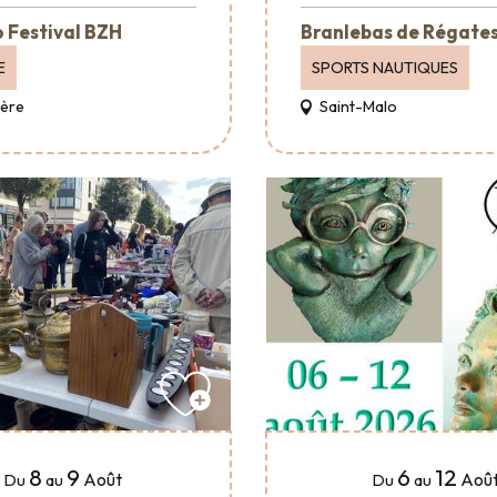
 Festival BZH
Branlebas de Régate
E
SPORTS NAUTIQUES
Père
Saint-Malo
8
9
6
12
Août
Aoû
Du
au
Du
au