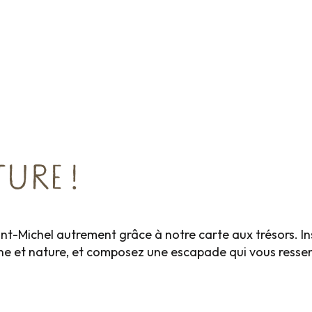
te de Promotion des événements et manifestat
URE !
nt-Michel autrement grâce à notre carte aux trésors. In
ne et nature, et composez une escapade qui vous ressembl
À voir à faire
Où man
s –