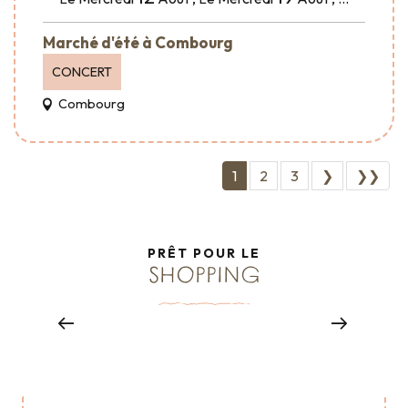
Marché d'été à Combourg
CONCERT
Combourg
1
2
3
❯
❯❯
PRÊT POUR LE
SHOPPING
DES SOUVENIRS À RAPPORTER À LA MAISON !
Notre boutique
Lire la suite