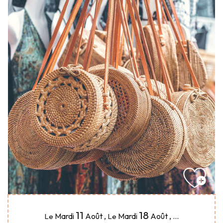
11
18
Mardi
Août
,
Mardi
Août
,
...
Le
Le