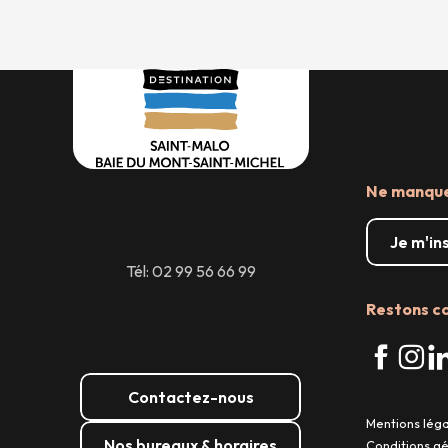
Ne manquez
Je m'in
Tél: 02 99 56 66 99
Restons c
Contactez-nous
Mentions lég
Nos bureaux & horaires
Conditions g