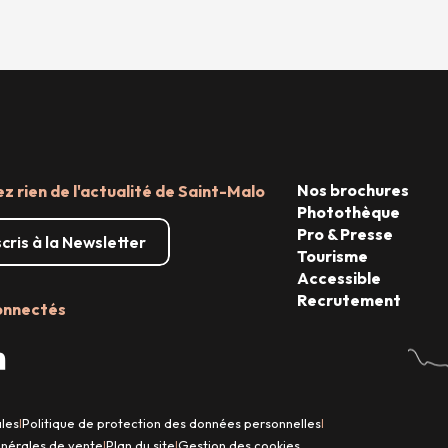
Nos brochures
 rien de l'actualité de Saint-Malo
Photothèque
Pro & Presse
scris à la Newsletter
Tourisme
Accessible
Recrutement
onnectés
ales
Politique de protection des données personnelles
|
|
énérales de vente
Plan du site
Gestion des cookies
|
|