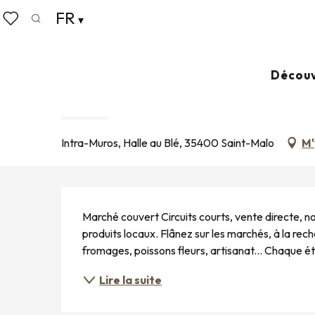
Aller
FR
Accueil
Vivre comme chez nous
Agenda
Marché
au
Recherche
Voir les favoris
contenu
principal
Mardi 4 août de 08:30 à 13:00 / Vendredi 7 août de 08
Découv
MARCHÉ INTRA-MUROS
MARCHÉ
Intra-Muros, Halle au Blé, 35400 Saint-Malo
M'
DESCRIPTION
Marché couvert Circuits courts, vente directe, n
produits locaux. Flânez sur les marchés, à la rech
fromages, poissons fleurs, artisanat... Chaque ét
Lire la suite