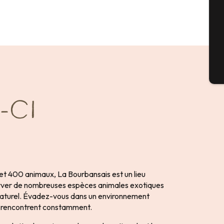
G
Bil
-CI
et 400 animaux, La Bourbansais est un lieu
erver de nombreuses espèces animales exotiques
naturel. Évadez-vous dans un environnement
se rencontrent constamment.