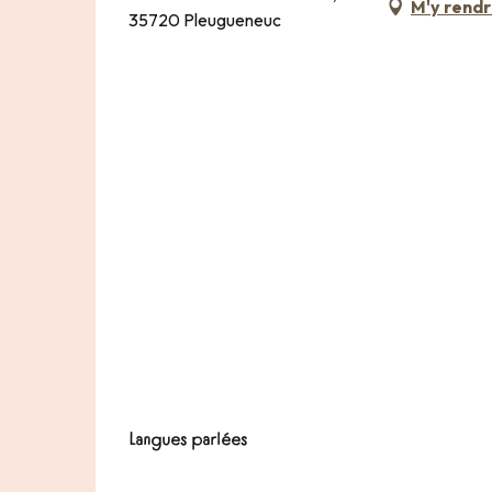
M'y rend
35720 Pleugueneuc
Langues parlées
Langues parlées