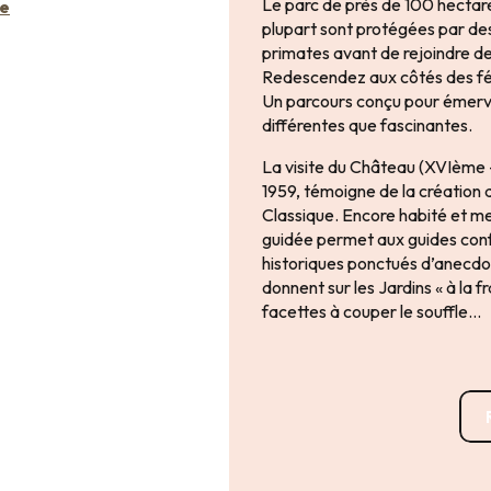
Le parc de près de 100 hectar
re
plupart sont protégées par de
primates avant de rejoindre de
Redescendez aux côtés des féli
Un parcours conçu pour émervei
différentes que fascinantes.
La visite du Château (XVIème 
1959, témoigne de la création 
Classique. Encore habité et meu
guidée permet aux guides con
historiques ponctués d’anecd
donnent sur les Jardins « à la fr
facettes à couper le souffle…