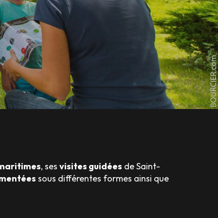
 maritimes
, ses
visites guidées
de Saint-
mmentées
sous différentes formes ainsi que