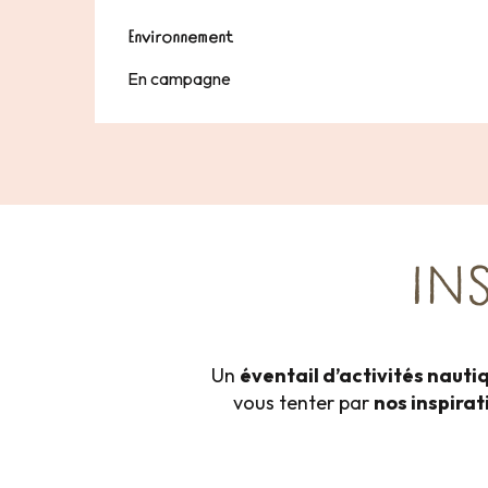
Environnement
Environnement
En campagne
IN
Un
éventail d’activités nauti
vous tenter par
nos inspira