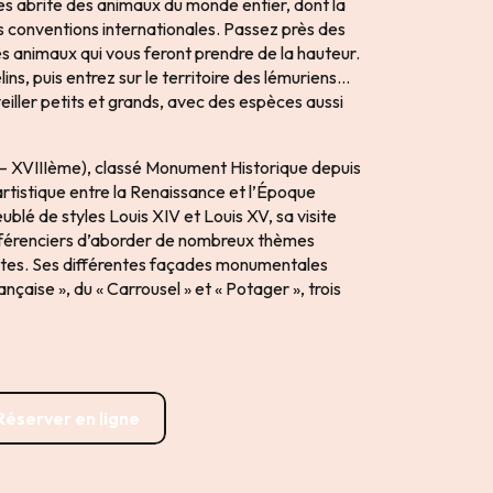
es abrite des animaux du monde entier, dont la
s conventions internationales. Passez près des
s animaux qui vous feront prendre de la hauteur.
ns, puis entrez sur le territoire des lémuriens…
ller petits et grands, avec des espèces aussi
– XVIIIème), classé Monument Historique depuis
artistique entre la Renaissance et l’Époque
blé de styles Louis XIV et Louis XV, sa visite
férenciers d’aborder de nombreux thèmes
otes. Ses différentes façades monumentales
ançaise », du « Carrousel » et « Potager », trois
Réserver en ligne