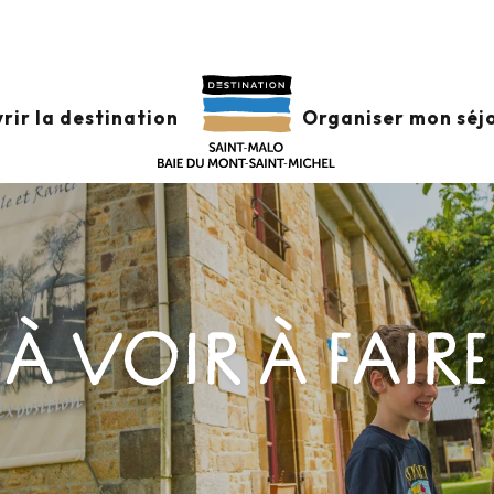
rir la destination
Organiser mon séj
À VOIR À FAIRE