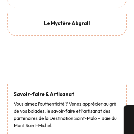
Le Mystère Abgrall
Faire le circuit des Malouinières
Savoir-faire & Artisanat
Vous aimez l’authenticité ? Venez apprécier au gré
de vos balades, le savoir-faire et l’artisanat des
partenaires de la Destination Saint-Malo – Baie du
A
Mont Saint-Michel.