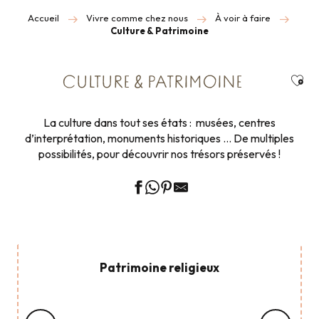
Accueil
Vivre comme chez nous
À voir à faire
Culture & Patrimoine
Ajou
CULTURE & PATRIMOINE
La culture dans tout ses états : musées, centres
d’interprétation, monuments historiques … De multiples
possibilités, pour découvrir nos trésors préservés !
Patrimoine religieux