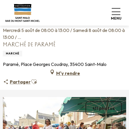
Aller
Accueil
Vivre comme chez nous
Agenda
au
Marché de Paramé
contenu
MENU
principal
Mercredi 5 août de 08:00 à 13:00 / Samedi 8 août de 08:00 à
13:00 / ...
MARCHÉ DE PARAMÉ
MARCHÉ
Paramé, Place Georges Coudray, 35400 Saint-Malo
M'y rendre
Ajouter aux favoris
Partager
+11 photos