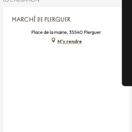
LOCALISATION
A
MARCHÉ DE PLERGUER
Sé
Place de la mairie, 35540 Plerguer
M'y rendre
G
Bi