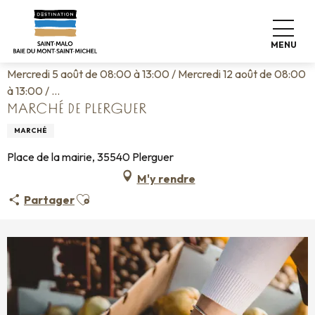
Aller
Accueil
Vivre comme chez nous
Agenda
au
Marché de Plerguer
contenu
MENU
principal
Mercredi 5 août de 08:00 à 13:00 / Mercredi 12 août de 08:00
à 13:00 / ...
MARCHÉ DE PLERGUER
MARCHÉ
Place de la mairie, 35540 Plerguer
M'y rendre
Ajouter aux favoris
Partager