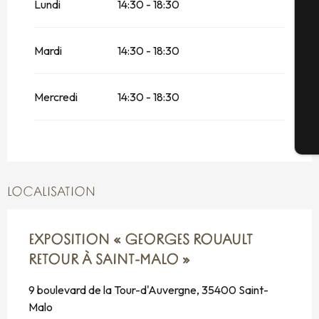
Lundi
14:30 - 18:30
Vendredi 14 août 2026
Sé
Mardi
14:30 - 18:30
Samedi 15 août 2026
G
Du
17 août 2026
au
19 août 2026
Mercredi
14:30 - 18:30
Jeudi 20 août 2026
Bi
Vendredi 21 août 2026
LOCALISATION
Samedi 22 août 2026
Du
24 août 2026
au
26 août 2026
EXPOSITION « GEORGES ROUAULT
RETOUR À SAINT-MALO »
Jeudi 27 août 2026
9 boulevard de la Tour-d'Auvergne, 35400 Saint-
Vendredi 28 août 2026
Malo