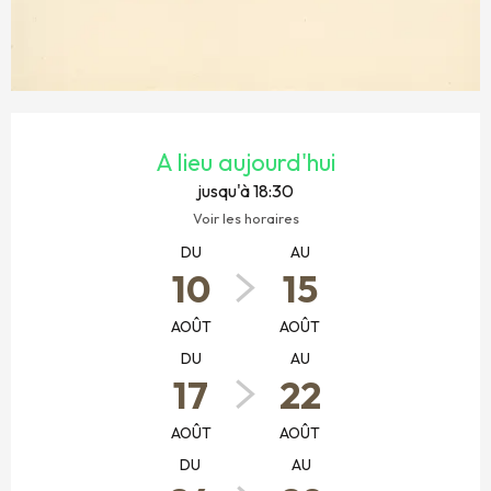
OUVERTURE ET COORDONNÉES
A lieu aujourd'hui
jusqu'à 18:30
Voir les horaires
DU
AU
10
15
AOÛT
AOÛT
DU
AU
17
22
AOÛT
AOÛT
DU
AU