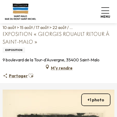
Aller
Accueil
Vivre comme chez nous
Agenda
au
Exposition « Georges Rouault retour à Saint-Malo »
contenu
MENU
principal
10 août > 15 août / 17 août > 22 août / ...
EXPOSITION « GEORGES ROUAULT RETOUR À
SAINT-MALO »
EXPOSITION
9 boulevard de la Tour-d'Auvergne, 35400 Saint-Malo
M'y rendre
Ajouter aux favoris
Partager
+1 photo