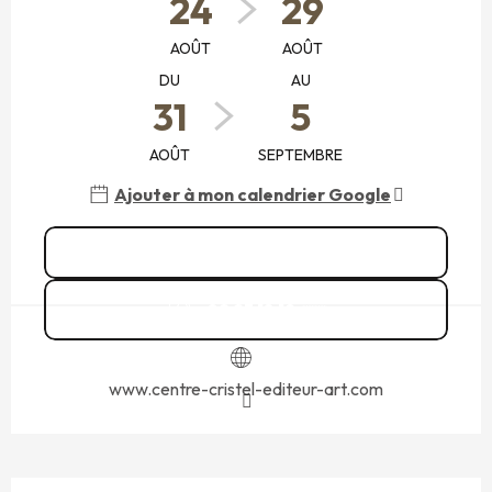
24
29
AOÛT
AOÛT
DU
AU
31
5
AOÛT
SEPTEMBRE
Ajouter à mon calendrier Google
Voir toutes les dates
02 23 18 19
▒▒
www.centre-cristel-editeur-art.com