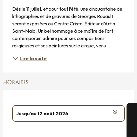
DESCRIPTION
Dès le 11 juillet, et pour tout l’été, une cinquantaine de 
lithographies et de gravures de Georges Rouault 
seront exposées au Centre Cristel Éditeur d’Art à 
Saint-Malo. Un bel hommage à ce maître de l'art 
contemporain admiré pour ses compositions 
religieuses et ses peintures sur le cirque, venu...
Lire la suite
HORAIRES
Jusqu'au
12 août 2026
A
Jeudi 13 août 2026