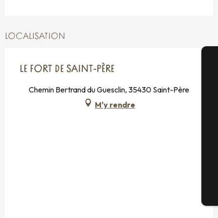
LOCALISATION
LE FORT DE SAINT-PÈRE
A
Chemin Bertrand du Guesclin, 35430 Saint-Père
M'y rendre
Sé
G
Bi