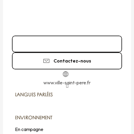
02 99 58 42
▒▒
Contactez-nous
www.ville-saint-pere.fr
LANGUES PARLÉES
LANGUES PARLÉES
ENVIRONNEMENT
ENVIRONNEMENT
En campagne