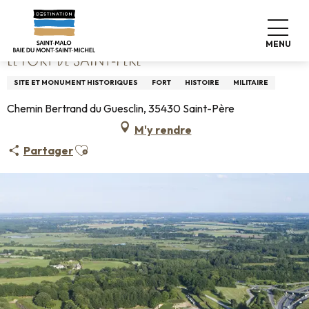
Aller
Accueil
Le Fort de Saint-Père
au
contenu
MENU
principal
LE FORT DE SAINT-PÈRE
SITE ET MONUMENT HISTORIQUES
FORT
HISTOIRE
MILITAIRE
Chemin Bertrand du Guesclin, 35430 Saint-Père
M'y rendre
Ajouter aux favoris
Partager