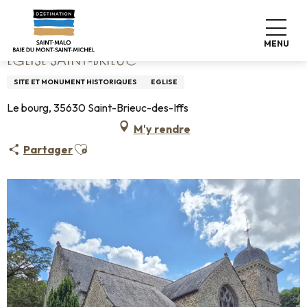
Aller
Accueil
Eglise Saint-Brieuc
au
contenu
MENU
principal
EGLISE SAINT-BRIEUC
SITE ET MONUMENT HISTORIQUES
EGLISE
Le bourg, 35630 Saint-Brieuc-des-Iffs
M'y rendre
Ajouter aux favoris
Partager