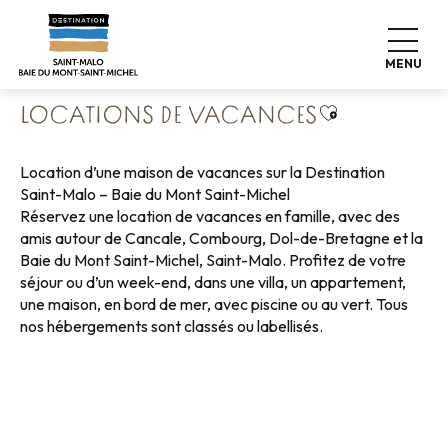
Aller
Accueil
Poser ses valises
Où dormir
au
Locations de vacances
contenu
MENU
principal
Ajouter aux f
LOCATIONS DE VACANCES
Location d’une maison de vacances sur la Destination
Saint-Malo – Baie du Mont Saint-Michel
Réservez une location de vacances en famille, avec des
amis autour de Cancale, Combourg, Dol-de-Bretagne et la
Baie du Mont Saint-Michel, Saint-Malo. Profitez de votre
séjour ou d’un week-end, dans une villa, un appartement,
une maison, en bord de mer, avec piscine ou au vert. Tous
nos hébergements sont classés ou labellisés.
Locations de vacances bord de mer