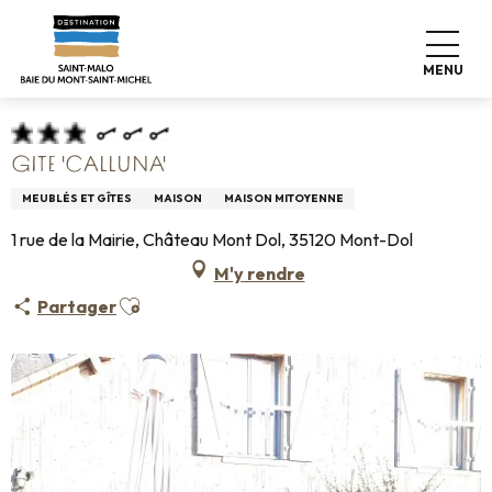
Aller
Accueil
Pro & Presse
Espace Pro
au
Hébergements Infos +
Classement & labels
contenu
Meublés de tourisme
Gite 'Calluna'
MENU
principal
GITE 'CALLUNA'
MEUBLÉS ET GÎTES
MAISON
MAISON MITOYENNE
1 rue de la Mairie, Château Mont Dol, 35120 Mont-Dol
M'y rendre
Ajouter aux favoris
Partager