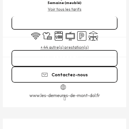
Semaine (meublé)
Voir tous les tarifs
Réserver
WiFi
Draps et linge
Lave vaisselle
Télévision
Parking
Terrasse
+ 44 autre(s) prestation(s)
02 99 80 74
▒▒
Contactez-nous
www.les-demeures-de-mont-dol.fr
DESCRIPTION