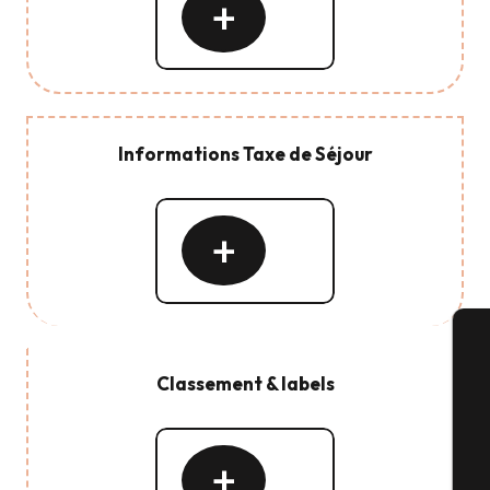
Lire
la
suite
Informations Taxe de Séjour
Lire
la
suite
A
Classement & labels
Lire
Sé
la