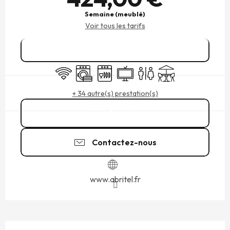
Semaine (meublé)
Voir tous les tarifs
Réserver
WiFi
Lave linge
Lave vaisselle
Télévision
Toilettes
Terrasse
+ 34 autre(s) prestation(s)
Appeler
Contactez-nous
www.abritel.fr
DESCRIPTION