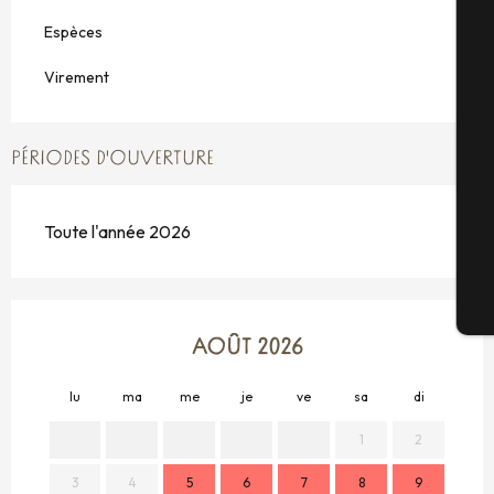
Espèces
A
Virement
Sé
PÉRIODES D'OUVERTURE
G
Toute l'année 2026
Bi
AOÛT 2026
lu
ma
me
je
ve
sa
di
lu
1
2
3
4
5
6
7
8
9
7