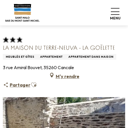
Aller
Accueil
Pro & Presse
Espace Pro
au
Hébergements Infos +
Classement & labels
contenu
Meublés de tourisme
MENU
La Maison du Terre-Neuva - La Goëlette
principal
LA MAISON DU TERRE-NEUVA - LA GOËLETTE
MEUBLÉS ET GÎTES
APPARTEMENT
APPARTEMENT DANS MAISON
3 rue Amiral Bouvet, 35260 Cancale
M'y rendre
Ajouter aux favoris
Partager