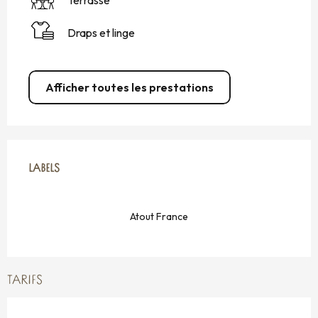
Draps et linge
Afficher toutes les prestations
OFFRES DE PRESTATIONS
LABELS
LABELS
Atout France
TARIFS