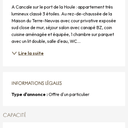
A Cancale sur le port de la Houle : appartement très 
lumineux classé 3 étoiles. Au rez-de-chaussée de la 
Maison du Terre-Neuvas avec cour privative exposée 
sud close de mur, séjour salon avec canapé BZ, coin 
cuisine aménagée et équipée, 1 chambre sur parquet 
avec un lit double, salle d'eau, WC...
Lire la suite
INFORMATIONS LÉGALES
INFORMATIONS LÉGALES
Type d'annonce :
Offre d'un particulier
CAPACITÉ