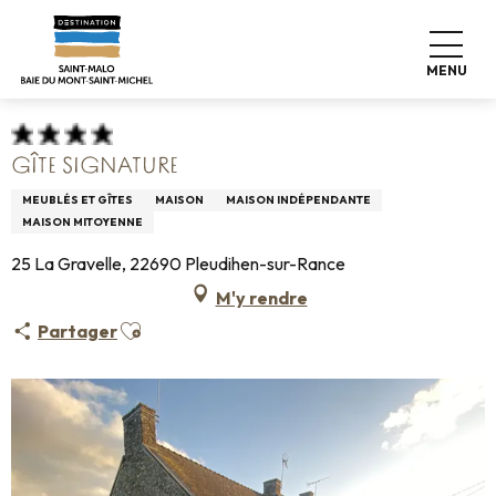
Aller
Accueil
Pro & Presse
Espace Pro
au
Hébergements Infos +
Classement & labels
contenu
Meublés de tourisme
Gîte Signature
MENU
principal
GÎTE SIGNATURE
MEUBLÉS ET GÎTES
MAISON
MAISON INDÉPENDANTE
MAISON MITOYENNE
25 La Gravelle, 22690 Pleudihen-sur-Rance
M'y rendre
Ajouter aux favoris
Partager