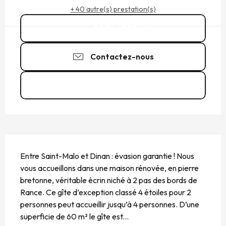
+ 40 autre(s) prestation(s)
06 74 49 30
▒▒
Contactez-nous
Voir les sites web
DESCRIPTION
Entre Saint-Malo et Dinan : évasion garantie ! Nous 
vous accueillons dans une maison rénovée, en pierre 
bretonne, véritable écrin niché à 2 pas des bords de 
Rance. Ce gîte d’exception classé 4 étoiles pour 2 
personnes peut accueillir jusqu’à 4 personnes. D’une 
superficie de 60 m² le gîte est...