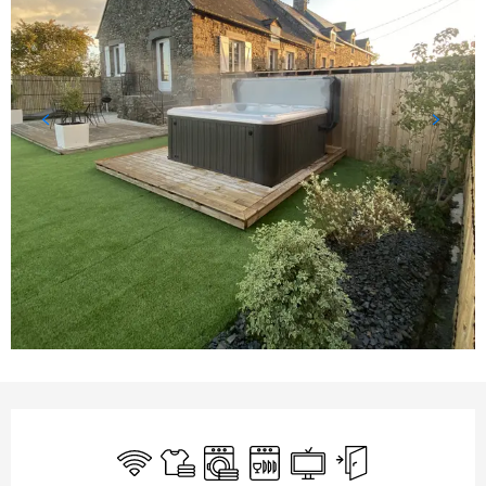
OUVERTURE ET COORDONNÉES
WiFi
Draps et linge
Lave linge
Lave vaisselle
Télévision
Entrée indépendant