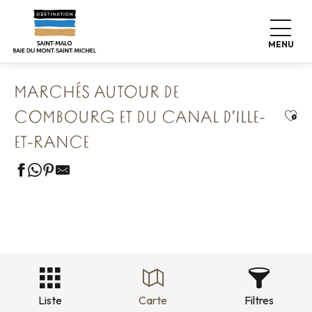
Aller
Accueil
Nos 8 trésors préservés
au
Combourg La Forteresse Romantique
contenu
Marchés autour de Combourg et du Canal d’Ille-et-Rance
MENU
principal
MARCHÉS AUTOUR DE
Ajou
COMBOURG ET DU CANAL D’ILLE-
ET-RANCE
Liste
Carte
Filtres