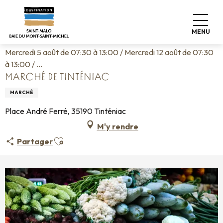
Aller
Accueil
Vivre comme chez nous
Agenda
au
Marché de Tinténiac
contenu
MENU
principal
Mercredi 5 août de 07:30 à 13:00 / Mercredi 12 août de 07:30
à 13:00 / ...
MARCHÉ DE TINTÉNIAC
MARCHÉ
Place André Ferré, 35190 Tinténiac
M'y rendre
Ajouter aux favoris
Partager