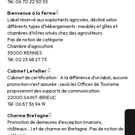
Tél. 06 70 22 50 55
Bienvenue à la ferme
Label réservé aux exploitants agricoles, décliné selon
différents types d’hébergements : meublés et gîtes et
chambres d’hôtes situés chez des agriculteurs.
Pas de notion de catégorie
Chambre d’agriculture
35000 RENNES
Tél. 02 23 48 27 73
Cabinet Letellier
Cabinet de certification : A la différence d’un label, aucune
promotion n’est assurée ; seuls les Offices de Tourisme
proposeront des supports de communication.
22000 SAINT-BRIEUC
Tél. 06 87 36 94 19
Charme Bretagne
Promotion de demeures d’exception (manoirs,
A
châteaux…) et de charme en Bretagne. Pas de notion de