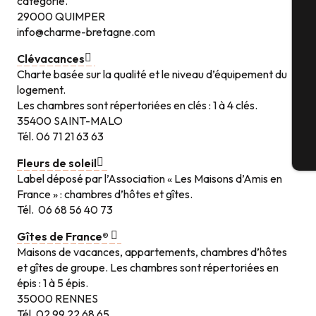
catégorie.
29000 QUIMPER
info@charme-bretagne.com
Sé
Clévacances
Charte basée sur la qualité et le niveau d’équipement du
logement.
G
Les chambres sont répertoriées en clés : 1 à 4 clés.
35400 SAINT-MALO
Tél. 06 71 21 63 63
Bi
Fleurs de soleil
Label déposé par l’Association « Les Maisons d’Amis en
France » : chambres d’hôtes et gîtes.
Tél. 06 68 56 40 73
Gîtes de France®
Maisons de vacances, appartements, chambres d’hôtes
et gîtes de groupe. Les chambres sont répertoriées en
épis : 1 à 5 épis.
35000 RENNES
Tél. 02 99 22 68 65