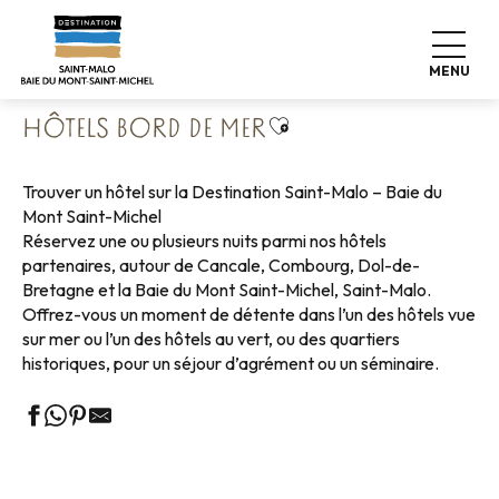
Aller
Accueil
Poser ses valises
Où dormir
Hôtels
au
Hôtels bord de mer
contenu
MENU
principal
Ajouter aux favoris
HÔTELS BORD DE MER
Trouver un hôtel sur la Destination Saint-Malo – Baie du
Mont Saint-Michel
Réservez une ou plusieurs nuits parmi nos hôtels
partenaires, autour de Cancale, Combourg, Dol-de-
Bretagne et la Baie du Mont Saint-Michel, Saint-Malo.
Offrez-vous un moment de détente dans l’un des hôtels vue
sur mer ou l’un des hôtels au vert, ou des quartiers
historiques, pour un séjour d’agrément ou un séminaire.