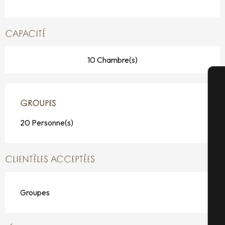
CAPACITÉ
10 Chambre(s)
A
GROUPES
GROUPES
20 Personne(s)
Sé
CLIENTÈLES ACCEPTÉES
G
Groupes
Bi