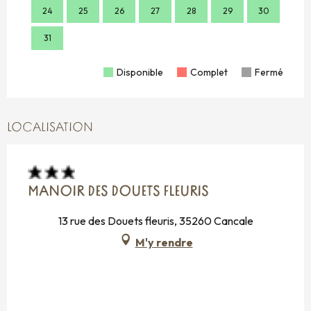
24
25
26
27
28
29
30
28
31
Disponible
Complet
Fermé
LOCALISATION
MANOIR DES DOUETS FLEURIS
13 rue des Douets fleuris, 35260 Cancale
M'y rendre