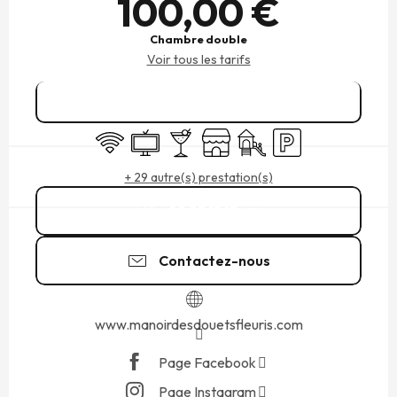
100,00 €
Chambre double
Voir tous les tarifs
Réserver
WiFi
Télévision
Bar / Buvette
Boutique
Jeux pour enfants / Espac
Parking
+ 29 autre(s) prestation(s)
02 23 15 13
▒▒
Contactez-nous
www.manoirdesdouetsfleuris.com
Page Facebook
Page Instagram