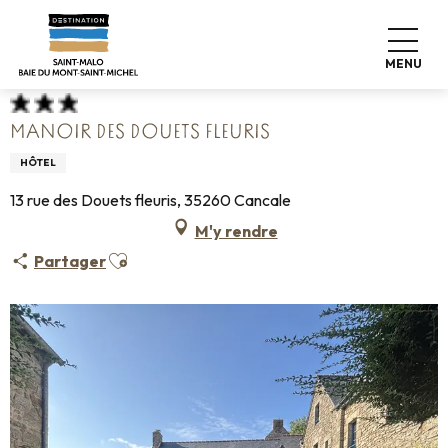
Aller
Accueil
Poser ses valises
Où dormir
Hôtels
au
Manoir des Douets Fleuris
contenu
MENU
principal
MANOIR DES DOUETS FLEURIS
HÔTEL
13 rue des Douets fleuris, 35260 Cancale
M'y rendre
Ajouter aux favoris
Partager