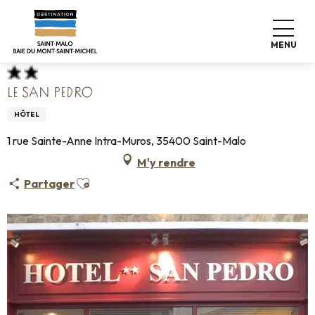
Aller
Accueil
Poser ses valises
Où dormir
Hôtels
au
Le San Pedro
contenu
MENU
principal
LE SAN PEDRO
HÔTEL
1 rue Sainte-Anne Intra-Muros, 35400 Saint-Malo
M'y rendre
Ajouter aux favoris
Partager