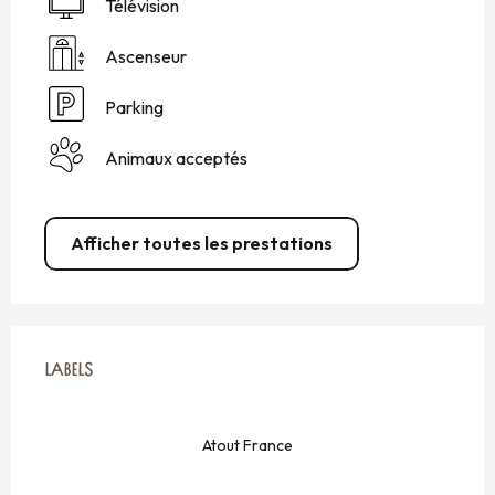
Télévision
Ascenseur
Parking
Animaux acceptés
Afficher toutes les prestations
OFFRES DE PRESTATIONS
LABELS
LABELS
Atout France