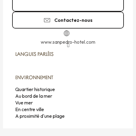
02 99 40 88
▒▒
Contactez-nous
www.sanpedro-hotel.com
LANGUES PARLÉES
LANGUES PARLÉES
ENVIRONNEMENT
ENVIRONNEMENT
Quartier historique
Au bord de la mer
Vue mer
En centre ville
A proximité d'une plage