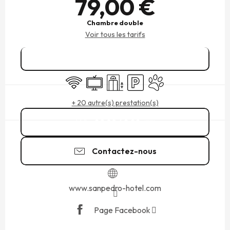
79,00 €
Chambre double
Voir tous les tarifs
Réserver
WiFi
Télévision
Ascenseur
Parking
Animaux acceptés
+ 20 autre(s) prestation(s)
02 99 40 88
▒▒
Contactez-nous
www.sanpedro-hotel.com
Page Facebook