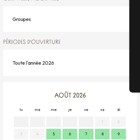
A
Groupes
Sé
PÉRIODES D'OUVERTURE
G
Toute l'année 2026
Bi
AOÛT 2026
lu
ma
me
je
ve
sa
di
lu
1
2
3
4
5
6
7
8
9
7