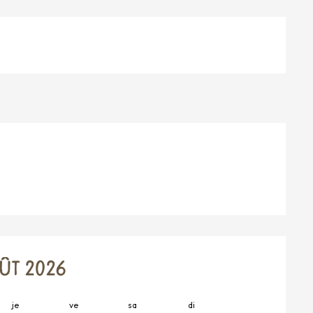
ÛT 2026
je
ve
sa
di
lu
m