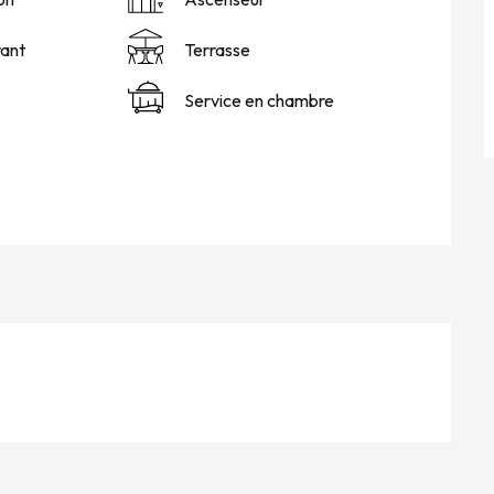
ant
Terrasse
Service en chambre