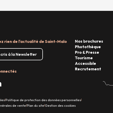
Nos brochures
 rien de l'actualité de Saint-Malo
Photothèque
Pro & Presse
scris à la Newsletter
Tourisme
Accessible
Recrutement
onnectés
ales
Politique de protection des données personnelles
|
|
énérales de vente
Plan du site
Gestion des cookies
|
|