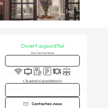
OUVERTURE ET COORDONNÉ
Ouvert aujourd'hui
Voir les horaires
Réserver
WiFi
Télévision
Ascenseur
Parking
Restaurant
Terrasse
+ 14 autre(s) prestation(s)
02 99 89 64
▒▒
Contactez-nous