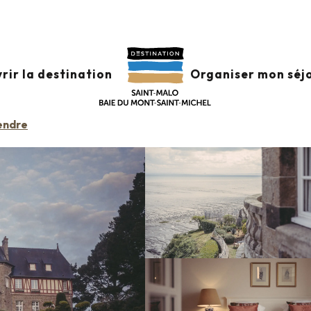
Château Richeux
rir la destination
Organiser mon séj
endre