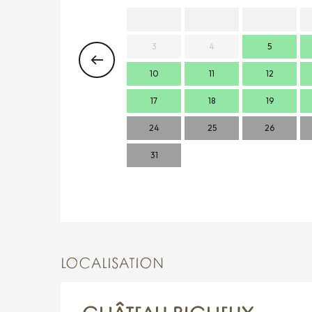
3
4
5
10
11
12
17
18
19
24
25
26
31
LOCALISATION