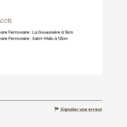
ACCÈS
ACCÈS
are Ferroviaire : La Gouesnière à 5km
are Ferroviaire : Saint-Malo à 12km
Signaler une erreur