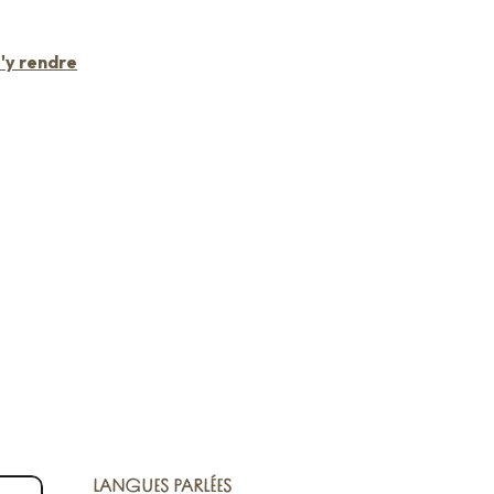
'y rendre
LANGUES PARLÉES
LANGUES PARLÉES