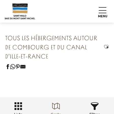
Aller
Accueil
Nos 8 trésors préservés
au
Combourg La Forteresse Romantique
contenu
Tous les hébergements autour de Combourg et du Canal
MENU
d’Ille-et-Rance
principal
TOUS LES HÉBERGEMENTS AUTOUR
Ajou
DE COMBOURG ET DU CANAL
D’ILLE-ET-RANCE