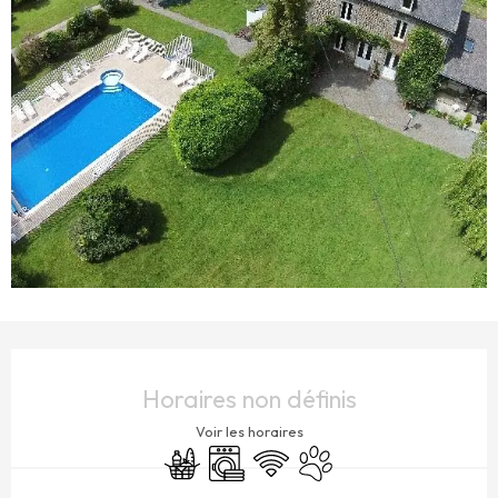
OUVERTURE ET COORDONNÉES
Horaires non définis
Voir les horaires
Commerce alimentaire
Lave linge
WiFi
Animaux acceptés