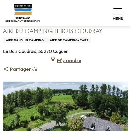
Aller
Accueil
Poser ses valises
Où dormir
Campings
au
Aire du camping Le Bois Coudray
contenu
MENU
principal
AIRE DU CAMPING LE BOIS COUDRAY
AIRE DANS UN CAMPING
AIRE DE CAMPING-CARS
Le Bois Coudrais, 35270 Cuguen
M'y rendre
Ajouter aux favoris
Partager