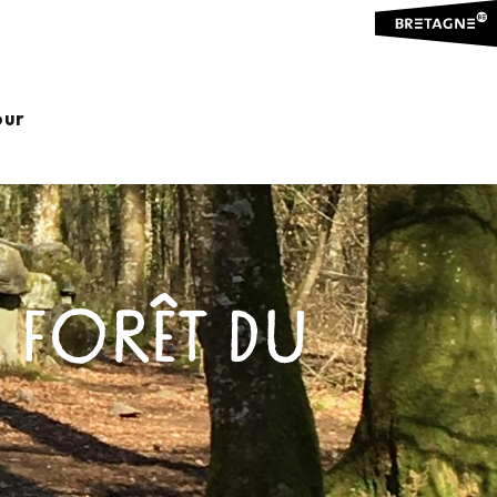
our
 FORÊT DU