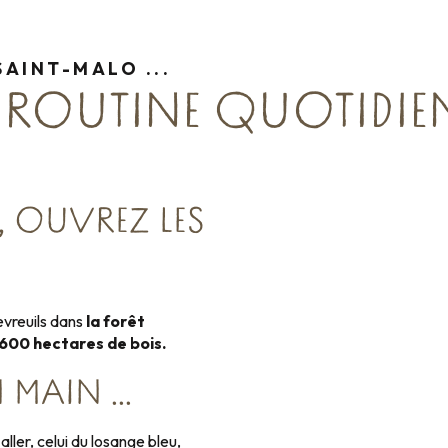
SAINT-MALO ...
A ROUTINE QUOTIDIE
, OUVREZ LES
hevreuils dans
la forêt
 600 hectares de bois.
N MAIN …
aller, celui du losange bleu,