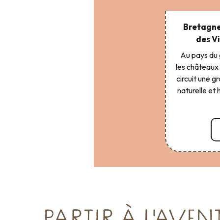
Bretagne
des Vi
Au pays du g
les châteaux 
circuit une g
naturelle et 