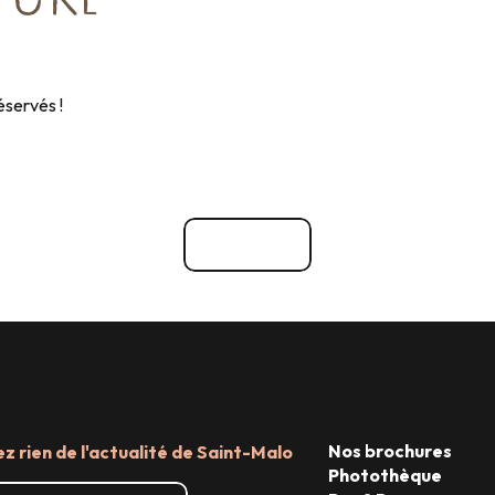
TURE
éservés !
Les 11 écluses prouesse 
Voir tout
Nos brochures
 rien de l'actualité de Saint-Malo
Photothèque