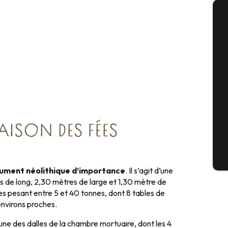
A
Sém
G
AISON DES FÉES
Bil
ument néolithique d’importance
. Il s’agit d’une
 de long, 2,30 mètres de large et 1,30 mètre de
s pesant entre 5 et 40 tonnes, dont 8 tables de
nvirons proches.
ne des dalles de la chambre mortuaire, dont les 4