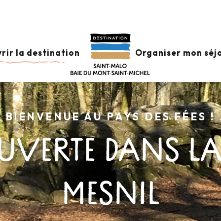
rir la destination
Organiser mon séj
BIENVENUE AU PAYS DES FÉES !
UVERTE DANS LA
MESNIL