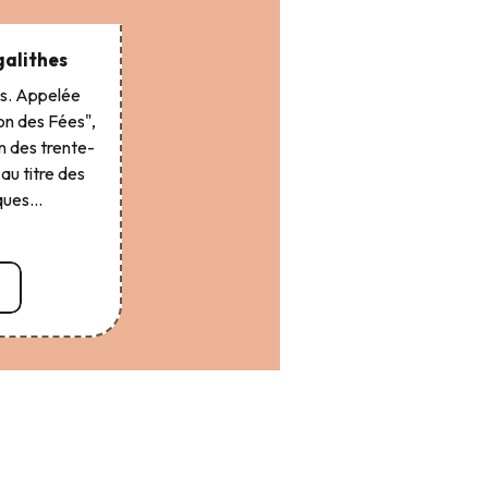
galithes
es. Appelée
on des Fées",
un des trente-
au titre des
ues...