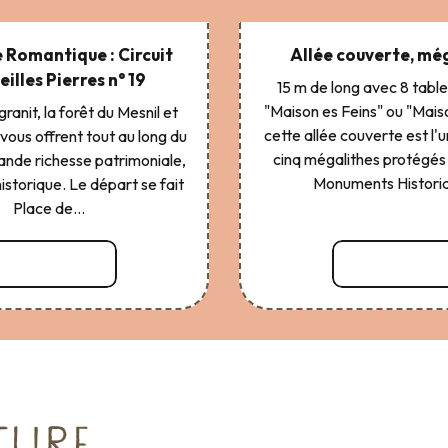
 Romantique : Circuit
Allée couverte, mé
eilles Pierres n° 19
15 m de long avec 8 tabl
"Maison es Feins" ou "Mais
ranit, la forêt du Mesnil et
cette allée couverte est l'
vous offrent tout au long du
cinq mégalithes protégés 
rande richesse patrimoniale,
Monuments Historiq
historique. Le départ se fait
Place de...
Lire la suite
Lire la suite