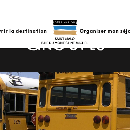
CAR & DÉPOSES
rir la destination
Organiser mon séj
GROUPES