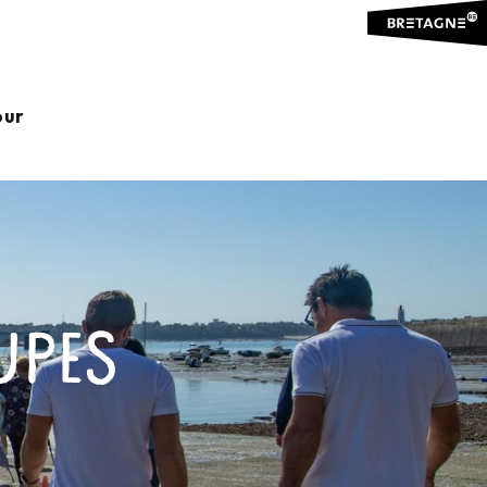
our
PES