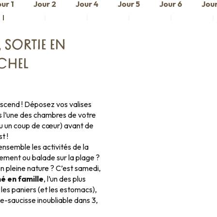
ur 1
Jour 2
Jour 4
Jour 5
Jour 6
Jour
, SORTIE EN
ICHEL
scend ! Déposez vos valises
s l’une des chambres de votre
eu un coup de cœur) avant de
t !
 ensemble les activités de la
ement ou balade sur la plage ?
n pleine nature ? C’est samedi,
é en famille
, l’un des plus
les paniers (et les estomacs),
te-saucisse inoubliable dans 3,