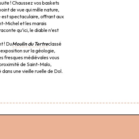
 suite ! Chaussez vos baskets
oint de vue qui mêle nature,
e est spectaculaire, offrant aux
t-Michel et les marais
aconte qu’ici, le diable n’est
nt ! Du
Moulin du Tertre
classé
exposition sur la géologie,
t ses fresques médiévales vous
 proximité de Saint-Malo,
dans une vieille ruelle de Dol.