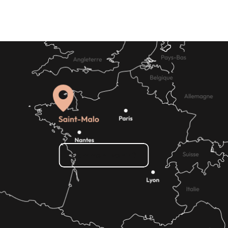
ature
passionnée
Chemins de traverse pour vacances
accessibles
Comment venir ?