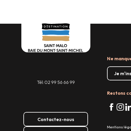
prendre le temps
Un mid-week scintillant
Ne manquez
Je m'in
Tél: 02 99 56 66 99
Restons c
Contactez-nous
Mentions lég