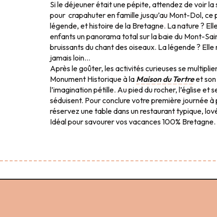
Si le déjeuner était une pépite, attendez de voir la
pour crapahuter en famille jusqu’au Mont-Dol, ce p
légende, et histoire de la Bretagne. La nature ? Ell
enfants un panorama total sur la baie du Mont-Sain
bruissants du chant des oiseaux. La légende ? Elle r
jamais loin…
Après le goûter, les activités curieuses se multiplie
Monument Historique à la
Maison du Tertre
et son 
l’imagination pétille. Au pied du rocher, l’église e
séduisent. Pour conclure votre première journée à
réservez une table dans un restaurant typique, lové 
Idéal pour savourer vos vacances 100% Bretagne.