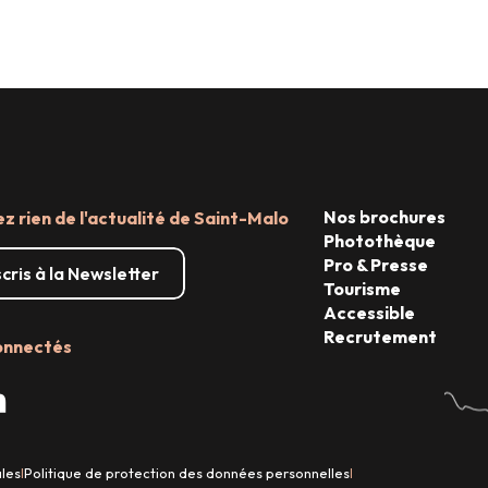
curieux
explorateurs n
Escale gourmande pour voyageurs
connaisseurs
Nos brochures
 rien de l'actualité de Saint-Malo
Photothèque
Pro & Presse
scris à la Newsletter
Tourisme
Accessible
Recrutement
onnectés
ales
Politique de protection des données personnelles
|
|