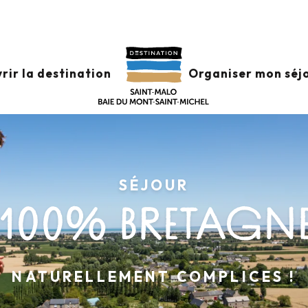
rir la destination
Organiser mon séj
SÉJOUR
00% BRETAGNE E
NATURELLEMENT COMPLICES !