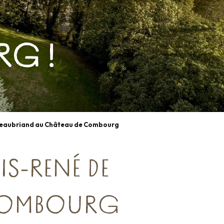
G !
ateaubriand au Château de Combourg
S-RENÉ DE
 COMBOURG