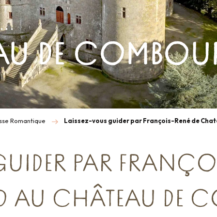
...
AU DE COMBOUR
sse Romantique
Laissez-vous guider par François-René de Ch
UIDER PAR FRANÇOI
D AU CHÂTEAU DE