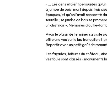
« … Les gens étaient persuadés qu’u
à jambe de bois, mort depuis trois siè
époques, et qu’on l’avait rencontré da
tourelle ; sa jambe de bois se promena
un chat noir ». Mémoires d’outre-tombe
Avoir le plaisir de terminer sa visite p
offre une vue sur le lac tranquille e
Repartir avec un petit goût de romant
Les façades, toitures du château, ainsi
vestibule sont classés « monuments hi