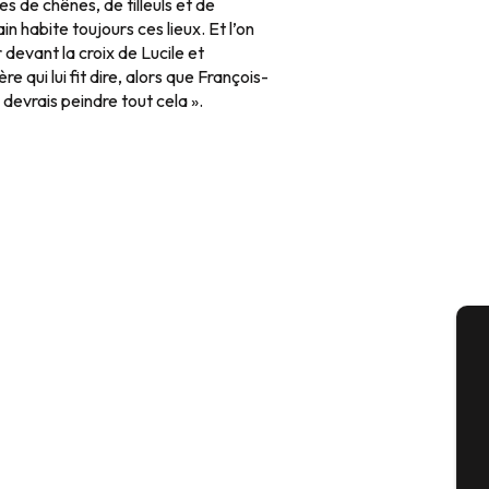
lées de chênes, de tilleuls et de
in habite toujours ces lieux. Et l’on
devant la croix de Lucile et
 qui lui fit dire, alors que François-
 devrais peindre tout cela ».
A
Sém