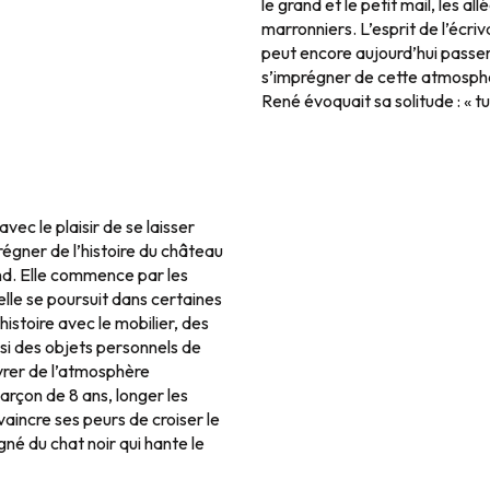
le grand et le petit mail, les al
marronniers. L’esprit de l’écriva
peut encore aujourd’hui passer 
s’imprégner de cette atmosphère
René évoquait sa solitude : « tu
vec le plaisir de se laisser
régner de l’histoire du château
d. Elle commence par les
elle se poursuit dans certaines
istoire avec le mobilier, des
si des objets personnels de
vrer de l’atmosphère
garçon de 8 ans, longer les
 vaincre ses peurs de croiser le
é du chat noir qui hante le