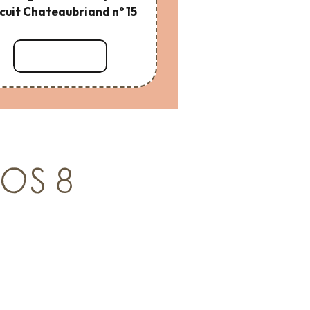
cuit Chateaubriand n° 15
Lire la suite
NOS 8