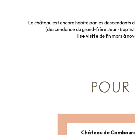
Le château est encore habité par les descendants d
(descendance du grand-frère Jean-Baptist
Il
se visite
de fin mars à no
POUR
Château de Combour