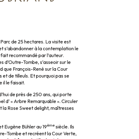
Parc de 25 hectares. La visite est
s et s’abandonner à la contemplation le
 fait recommandé par l’auteur.
s d’Outre-Tombe, s’asseoir sur le
d que François-René sur la Cour
 et de tilleuls. Et pourquoi pas se
il le faisait.
d’hui de près de 250 ans, qui porte
el d’ « Arbre Remarquable ». Circuler
t la Rose Sweet delight, maîtresses
ème
 et Eugène Bühler au 19
siècle. Ils
tre-Tombe et recréent la Cour Verte,