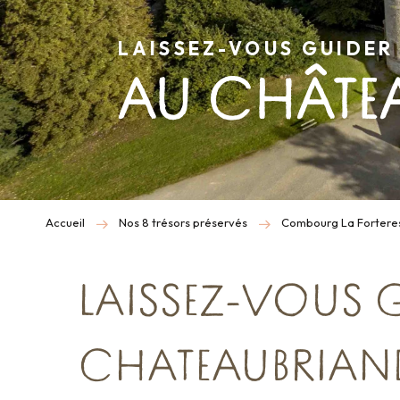
LAISSEZ-VOUS GUIDER 
AU CHÂTE
Accueil
Nos 8 trésors préservés
Combourg La Fortere
LAISSEZ-VOUS G
CHATEAUBRIAN