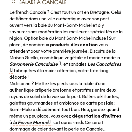
Jour 4
BALADE À CANCALE
Le french Cancale ? C’est tout un art en Bretagne. Celui
de flâner dans une ville authentique avec son port
ouvert vers la baie du Mont-Saint-Michel et d’y
savourer sans modération les meilleures spécialités de la
région. Option baie du Mont Saint-Michel incluse ! Sur
place, de nombreux
produits d’exception
vous
attendent pour votre première journée. Biscuits de la
Maison Guella, cosmétique végétale et marine made in
Savonnerie Cancalaise
, et sandales
Les Cancalaises
fabriquées à la main : attention, votre tote-bag
déborde !
Midi sonne ? Mettez les pieds sous la table d’une
authentique crêperie bretonne et profitez entre deux
rayons de soleil de la vue sur le port. Bolées pétillantes,
galettes gourmandes et ambiance de carte postale :
Saint-Malo a décidément tout bon. Heu, gardez quand
même un peu place, vous avez
dégustation d’huîtres
à
la Ferme Marine
cet après-midi. Ce serait
dommage de caler devant la perle de Cancale…