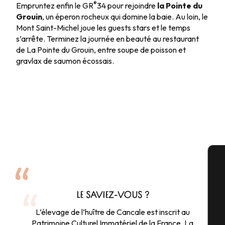
®
Empruntez enfin le GR
34 pour rejoindre
la Pointe du
Grouin
, un éperon rocheux qui domine la baie. Au loin, le
Mont Saint-Michel joue les guests stars et le temps
s’arrête. Terminez la journée en beauté au restaurant
de La Pointe du Grouin, entre soupe de poisson et
gravlax de saumon écossais.
A
LE SAVIEZ-VOUS ?
L’élevage de l’huître de Cancale est inscrit au
Sé
Patrimoine Culturel Immatériel de la France. La