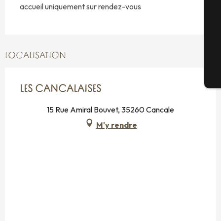
accueil uniquement sur rendez-vous
G
LOCALISATION
Bi
LES CANCALAISES
15 Rue Amiral Bouvet, 35260 Cancale
M'y rendre