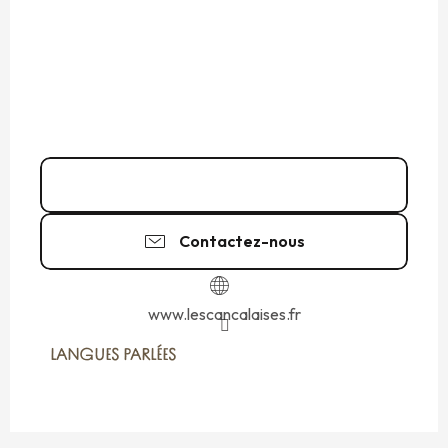
06 85 52 79
▒▒
Contactez-nous
www.lescancalaises.fr
LANGUES PARLÉES
LANGUES PARLÉES