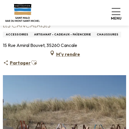
Aller
Accueil
Les Cancalaises
au
contenu
MENU
principal
LES CANCALAISES
ACCESSOIRES
ARTISANAT - CADEAUX - FAÏENCERIE
CHAUSSURES
15 Rue Amiral Bouvet, 35260 Cancale
M'y rendre
Ajouter aux favoris
Partager