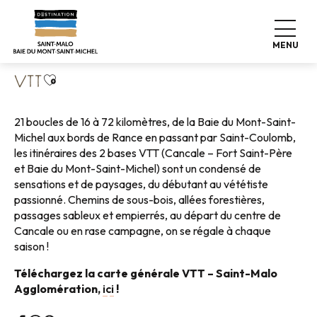
Aller
Accueil
Explorer notre destination
Expéditions Nature
au
Balades vélo
VTT
contenu
MENU
principal
Ajouter aux favoris
VTT
21 boucles de 16 à 72 kilomètres, de la Baie du Mont-Saint-
Michel aux bords de Rance en passant par Saint-Coulomb,
les itinéraires des 2 bases VTT (Cancale – Fort Saint-Père
et Baie du Mont-Saint-Michel) sont un condensé de
sensations et de paysages, du débutant au vététiste
passionné. Chemins de sous-bois, allées forestières,
passages sableux et empierrés, au départ du centre de
Cancale ou en rase campagne, on se régale à chaque
saison !
Téléchargez la carte générale VTT – Saint-Malo
Agglomération,
ici
!