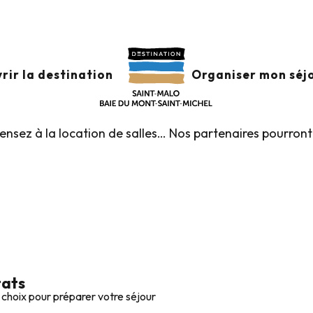
n de salles
CATION DE SALLES
Aj
rir la destination
Organiser mon séj
pensez à la location de salles… Nos partenaires pourront
tats
 choix pour préparer votre séjour