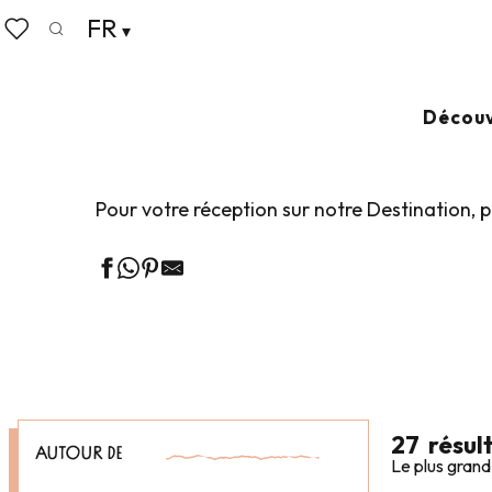
Aller
FR
Accueil
Vivre comme chez nous
Réception & Locatio
au
Recherche
Voir les favoris
contenu
principal
RÉCEPTION & LO
Découv
Pour votre réception sur notre Destination, 
27
résul
AUTOUR DE
Le plus grand