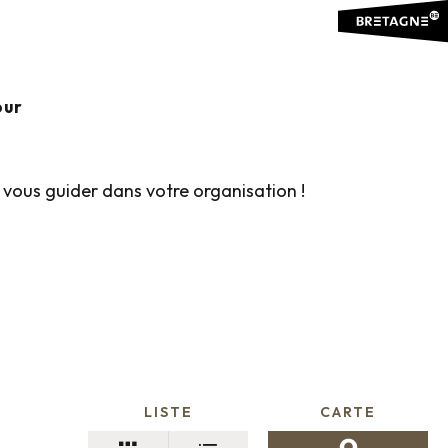
outer aux favoris
our
 vous guider dans votre organisation !
LISTE
CARTE