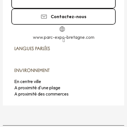
02 99 20 63
▒▒
Contactez-nous
www.parc-expo-bretagne.com
LANGUES PARLÉES
LANGUES PARLÉES
ENVIRONNEMENT
ENVIRONNEMENT
En centre ville
A proximité d'une plage
A proximité des commerces