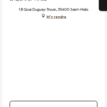
Bi
1 B Quai Duguay-Trouin, 35400 Saint-Malo
M'y rendre