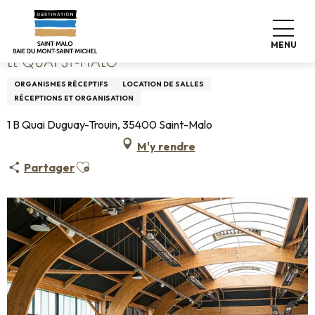
Aller
Accueil
Le Quai St-Malo
au
contenu
MENU
principal
LE QUAI ST-MALO
ORGANISMES RÉCEPTIFS
LOCATION DE SALLES
RÉCEPTIONS ET ORGANISATION
1 B Quai Duguay-Trouin, 35400 Saint-Malo
M'y rendre
Ajouter aux favoris
Partager