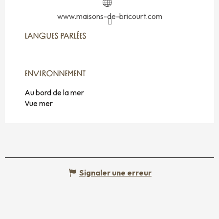
www.maisons-de-bricourt.com
LANGUES PARLÉES
LANGUES PARLÉES
ENVIRONNEMENT
ENVIRONNEMENT
Au bord de la mer
Vue mer
Signaler une erreur