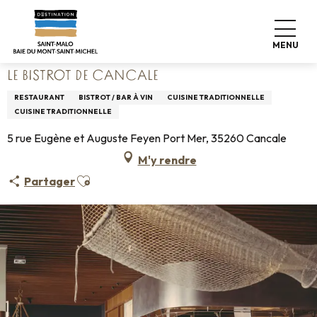
Aller
Accueil
Vivre comme chez nous
Où manger
au
Restaurants
Le Bistrot de Cancale
contenu
MENU
principal
LE BISTROT DE CANCALE
RESTAURANT
BISTROT / BAR À VIN
CUISINE TRADITIONNELLE
CUISINE TRADITIONNELLE
5 rue Eugène et Auguste Feyen Port Mer, 35260 Cancale
M'y rendre
Ajouter aux favoris
Partager