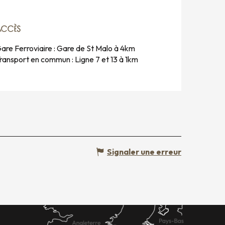
ACCÈS
ACCÈS
are Ferroviaire : Gare de St Malo à 4km
ransport en commun : Ligne 7 et 13 à 1km
Signaler une erreur