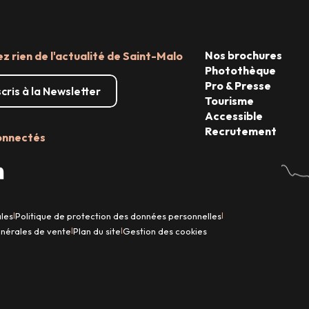
Nos brochures
 rien de l'actualité de Saint-Malo
Photothèque
Pro & Presse
scris à la Newsletter
Tourisme
Accessible
Recrutement
onnectés
ales
Politique de protection des données personnelles
|
|
énérales de vente
Plan du site
Gestion des cookies
|
|