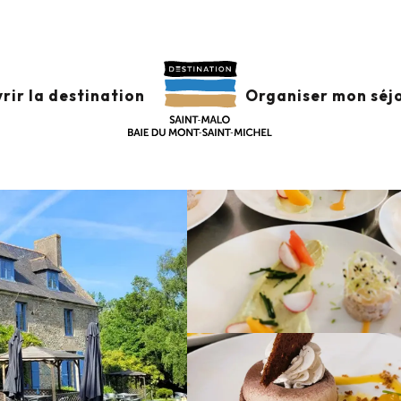
aurants
Domaine des Mauriers
rir la destination
Organiser mon séj