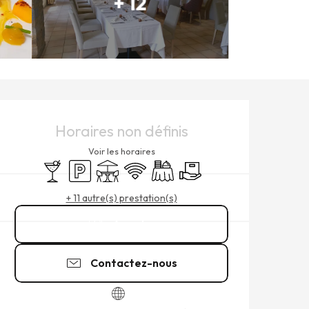
+ 12
OUVERTURE ET COORDONNÉ
Horaires non définis
Voir les horaires
Bar / Buvette
Parking
Terrasse
WiFi
Banquet
Livraison
+ 11 autre(s) prestation(s)
Appeler
Contactez-nous