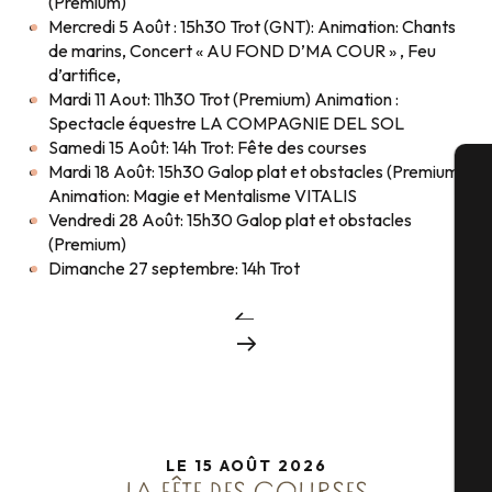
(Premium)
Mercredi 5 Août : 15h30 Trot (GNT): Animation: Chants
de marins, Concert « AU FOND D’MA COUR » , Feu
d’artifice,
Mardi 11 Aout: 11h30 Trot (Premium) Animation :
Spectacle équestre LA COMPAGNIE DEL SOL
Samedi 15 Août: 14h Trot: Fête des courses
Mardi 18 Août: 15h30 Galop plat et obstacles (Premium)
Animation: Magie et Mentalisme VITALIS
A
Vendredi 28 Août: 15h30 Galop plat et obstacles
(Premium)
Dimanche 27 septembre: 14h Trot
Sé
G
LE 15 AOÛT 2026
Bi