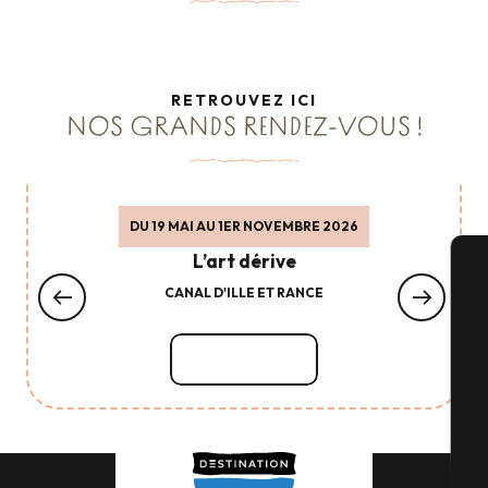
RETROUVEZ ICI
NOS GRANDS RENDEZ-VOUS !
DU 19 MAI AU 1ER NOVEMBRE 2026
L’art dérive
CANAL D'ILLE ET RANCE
A
Lire la suite
Sé
G