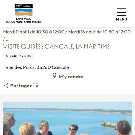
Aller
Accueil
Vivre comme chez nous
Agenda
au
Visite guidée : Cancale, la Maritime
contenu
MENU
principal
Mardi 11 août de 10:30 à 12:00 / Mardi 18 août de 10:30 à 12:00
/ ...
VISITE GUIDÉE : CANCALE, LA MARITIME
CIRCUIT / VISITE
1 Rue des Parcs, 35260 Cancale
M'y rendre
Ajouter aux favoris
Partager