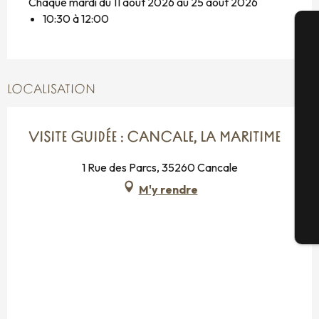
Chaque mardi du 11 août 2026 au 25 août 2026
10:30 à 12:00
A
LOCALISATION
Sé
VISITE GUIDÉE : CANCALE, LA MARITIME
1 Rue des Parcs, 35260 Cancale
G
M'y rendre
Bi