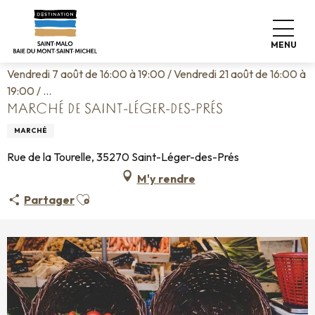
Aller
Accueil
Vivre comme chez nous
Agenda
au
Marché de Saint-Léger-des-Prés
contenu
MENU
principal
Vendredi 7 août de 16:00 à 19:00 / Vendredi 21 août de 16:00 à
19:00 / ...
MARCHÉ DE SAINT-LÉGER-DES-PRÉS
MARCHÉ
Rue de la Tourelle, 35270 Saint-Léger-des-Prés
M'y rendre
Ajouter aux favoris
Partager