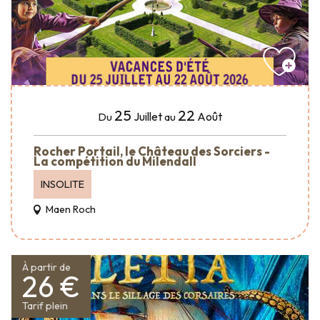
25
22
Juillet
Août
Du
au
Rocher Portail, le Château des Sorciers -
La compétition du Milendall
INSOLITE
Maen Roch
À partir de
26 €
Tarif plein