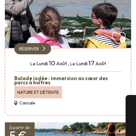
RÉSERVER
10
17
Lundi
Août
,
Lundi
Août
Le
Le
Balade iodée : immersion au cœur des
parcs à huîtres
NATURE ET DÉTENTE
Cancale
A
À partir de
5 €