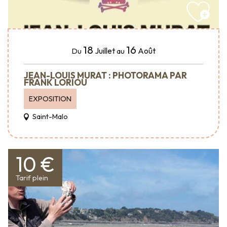
18
16
Juillet
Août
Du
au
JEAN-LOUIS MURAT : PHOTORAMA PAR
FRANK LORIOU
EXPOSITION
Saint-Malo
10 €
Tarif plein