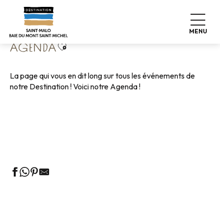
Aller
Accueil
Vivre comme chez nous
Agenda
au
contenu
MENU
principal
Ajouter aux favoris
AGENDA
La page qui vous en dit long sur tous les événements de
notre Destination ! Voici notre Agenda !
Visites Guidées de l’Office de Tourisme
Les Marchés