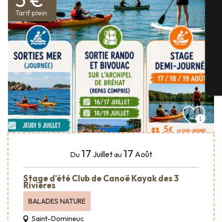
Sé
Tarif plein
G
Bi
17
17
Juillet
Août
Du
au
Stage d'été Club de Canoë Kayak des 3
Rivières
BALADES NATURE
Saint-Domineuc