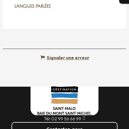
LANGUES PARLÉES
LANGUES PARLÉES
Signaler une erreur
Tél: 02 99 56 66 99
Contactez-nous