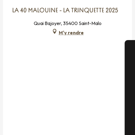
LA 40 MALOUINE - LA TRINQUETTE 2025
Quai Bajoyer, 35400 Saint-Malo
M'y rendre
A
Sé
G
Bi