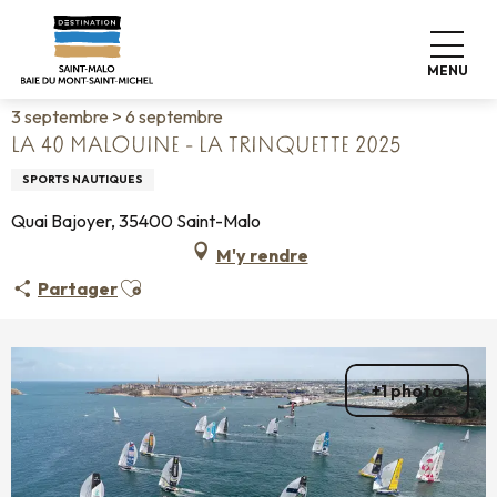
Aller
Accueil
Vivre comme chez nous
Agenda
au
La 40 malouine - La trinquette 2025
contenu
MENU
principal
3 septembre > 6 septembre
LA 40 MALOUINE - LA TRINQUETTE 2025
SPORTS NAUTIQUES
Quai Bajoyer, 35400 Saint-Malo
M'y rendre
Ajouter aux favoris
Partager
+1 photo