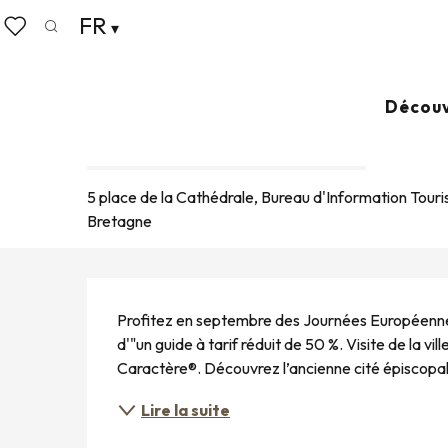
Aller
FR
Accueil
Vivre comme chez nous
Agenda
Journée
au
Recherche
Voir les favoris
contenu
principal
19 septembre > 20 septembre
Découv
JOURNÉES EUROPÉENNES DU PA
CULTURELLE
CIRCUIT / VISITE
HISTORIQUE
5 place de la Cathédrale, Bureau d'Information Tour
Bretagne
DESCRIPTION
Profitez en septembre des Journées Européennes
d'"un guide à tarif réduit de 50 %. Visite de la 
Caractère®. Découvrez l’ancienne cité épiscopale
Lire la suite