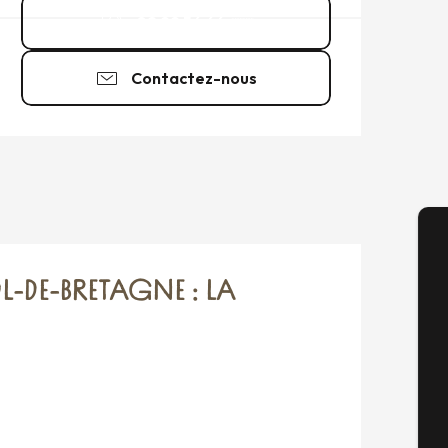
02 99 56 66
▒▒
Contactez-nous
A
L-DE-BRETAGNE : LA
Sém
G