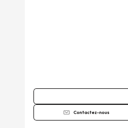
02 99 56 66
▒▒
Contactez-nous