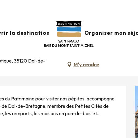
s Européennes du Patrimoine : Visite guidée de Dol-de-Bretagne : l
rir la destination
Organiser mon séj
TRIMOINE : VISITE GUIDÉE DE DOL-D
istique, 35120 Dol-de-
M'y rendre
 du Patrimoine pour visiter nos pépites, accompagné 
ville de Dol-de-Bretagne, membre des Petites Cités de 
, les remparts, les maisons en pan-de-bois et...