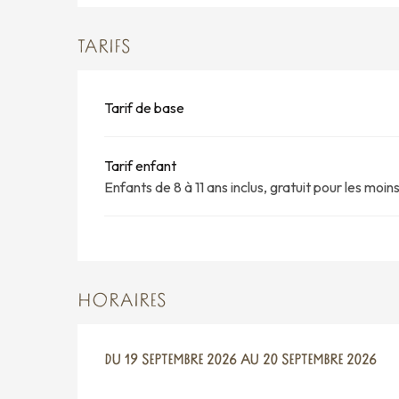
TARIFS
Tarif de base
Tarif enfant
Enfants de 8 à 11 ans inclus, gratuit pour les moin
HORAIRES
DU
DU
19 SEPTEMBRE 2026
19 SEPTEMBRE 2026
AU
AU
20 SEPTEMBRE 2026
20 SEPTEMBRE 2026