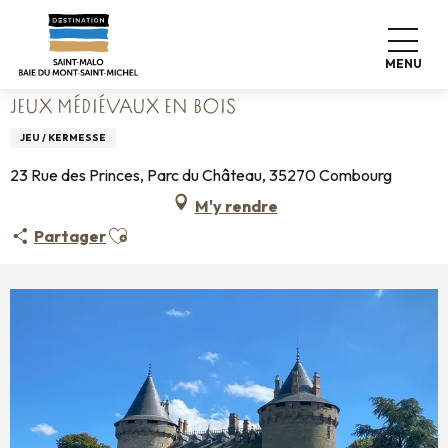
Aller
Accueil
Vivre comme chez nous
Agenda
au
Jeux médiévaux en bois
contenu
MENU
principal
JEUX MÉDIÉVAUX EN BOIS
JEU / KERMESSE
23 Rue des Princes, Parc du Château, 35270 Combourg
M'y rendre
Ajouter aux favoris
Partager