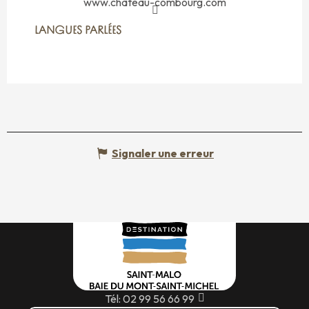
www.chateau-combourg.com
LANGUES PARLÉES
LANGUES PARLÉES
Signaler une erreur
Tél: 02 99 56 66 99