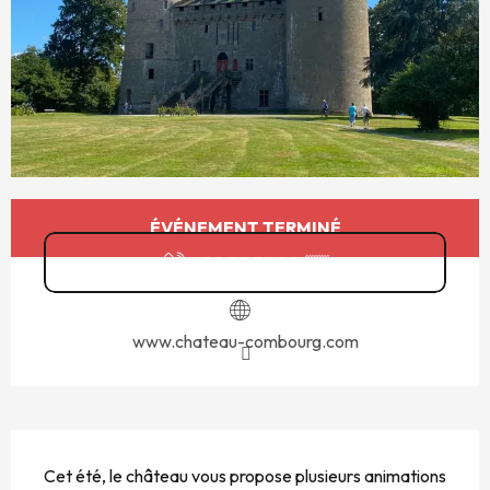
OUVERTURE ET COORDONNÉES
ÉVÉNEMENT TERMINÉ
02 99 73 22
▒▒
www.chateau-combourg.com
DESCRIPTION
Cet été, le château vous propose plusieurs animations 